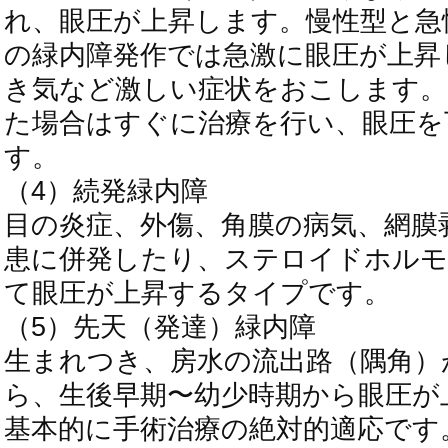
れ、眼圧が上昇します。慢性型と急
の緑内障発作では急激に眼圧が上昇
き気など激しい症状をおこします。
た場合はすぐに治療を行い、眼圧を
す。
（4）続発緑内障
目の炎症、外傷、角膜の病気、網膜
患に併発したり、ステロイドホルモ
て眼圧が上昇するタイプです。
（5）先天（発達）緑内障
生まれつき、房水の流出路（隅角）
ら、生後早期〜幼少時期から眼圧が
基本的に手術治療の絶対的適応です